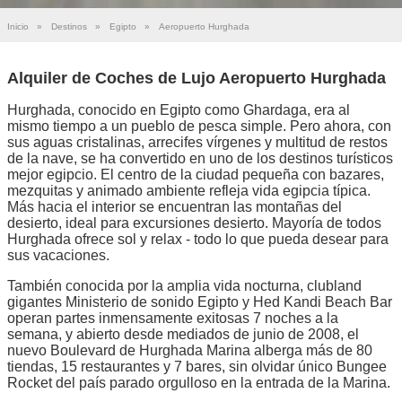
Inicio
»
Destinos
»
Egipto
»
Aeropuerto Hurghada
Alquiler de Coches de Lujo Aeropuerto Hurghada
Hurghada, conocido en Egipto como Ghardaga, era al
mismo tiempo a un pueblo de pesca simple. Pero ahora, con
sus aguas cristalinas, arrecifes vírgenes y multitud de restos
de la nave, se ha convertido en uno de los destinos turísticos
mejor egipcio. El centro de la ciudad pequeña con bazares,
mezquitas y animado ambiente refleja vida egipcia típica.
Más hacia el interior se encuentran las montañas del
desierto, ideal para excursiones desierto. Mayoría de todos
Hurghada ofrece sol y relax - todo lo que pueda desear para
sus vacaciones.
También conocida por la amplia vida nocturna, clubland
gigantes Ministerio de sonido Egipto y Hed Kandi Beach Bar
operan partes inmensamente exitosas 7 noches a la
semana, y abierto desde mediados de junio de 2008, el
nuevo Boulevard de Hurghada Marina alberga más de 80
tiendas, 15 restaurantes y 7 bares, sin olvidar único Bungee
Rocket del país parado orgulloso en la entrada de la Marina.