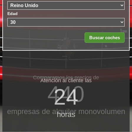
Edad
Comparamos los precios de
Atención al cliente las
440
24
empresas de alquiler monovolumen
horas