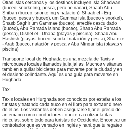
Otras islas cercanas y los destinos incluyen isla Shadwan
(buceo, snorkeling, pesca, pero no nadar), Shaab Abu
Shiban (buceo, snorkeling y natación), Shaab el - Erg
(buceo, pesca y buceo), um Gammar isla (buceo y snorkel),
Shasb Saghir um Gammae (buceo), arrecife descuidado
(buceo), Abu Ramada Island (buceo), Shaab Abu Ramada
(pesca), Dishet el - Dhaba (playas y piscina), Shaab Abu
Hashish (playas, buceo, snorkel natación y pesca), Sharm el
- Arab (buceo, natación y pesca y Abu Minqar isla (playas y
piscina).
Transporte local de Hughada es una mezcla de Taxis y
microbuses locales llamados jalla jallas. Muchos visitantes
también alquilar bicicletas para moverse por la ciudad y en
el desierto colindante. Aquí es una guía para moverse en
Hughada.
Taxi
Taxis locales en Hurghada son conocidos por estafar a los
turistas y tratando cada truco en el libro para extraer dinero
de ellas. Los visitantes deben asegurarse fijar el precio de
antemano como conductores conocen a cotizar tarifas
ridículas, sobre todo para turistas de Occidente. Encontrar un
controlador que es versado en inglés y hará que tu regateo