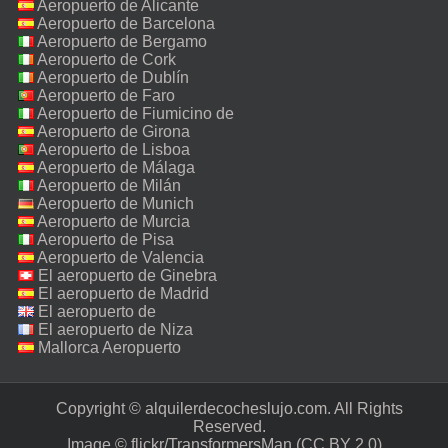
Aeropuerto de Alicante
Aeropuerto de Barcelona
Aeropuerto de Bergamo
Aeropuerto de Cork
Aeropuerto de Dublín
Aeropuerto de Faro
Aeropuerto de Fiumicino de
Roma
Aeropuerto de Girona
Aeropuerto de Lisboa
Aeropuerto de Málaga
Aeropuerto de Milán
Malpensa
Aeropuerto de Munich
Aeropuerto de Murcia
Aeropuerto de Pisa
Aeropuerto de Valencia
El aeropuerto de Ginebra
El aeropuerto de Madrid
El aeropuerto de
Manchester
El aeropuerto de Niza
Mallorca Aeropuerto
Copyright © alquilerdecocheslujo.com. All Rights
Reserved.‎
Image ©
flickr/TransformersMan
(CC BY 2.0)‎