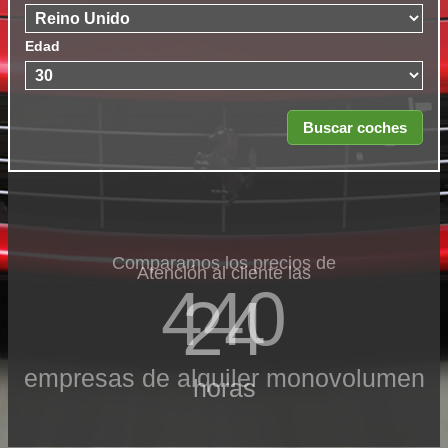
Edad
Comparamos los precios de
Atención al cliente las
440
24
empresas de alquiler monovolumen
horas