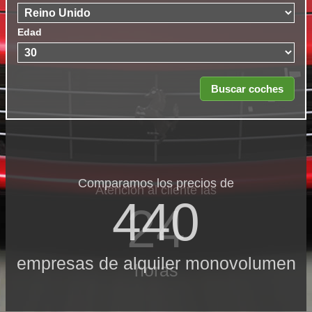
Edad
Comparamos los precios de
Atención al cliente las
440
24
empresas de alquiler monovolumen
horas