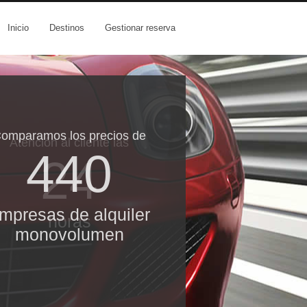
Inicio
Destinos
Gestionar reserva
omparamos los precios de
Atención al cliente las
440
24
mpresas de alquiler
horas
monovolumen