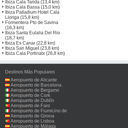
Ibiza Cala Tarida
(13,4 km)
Ibiza Cala Bassa
(15,0 km)
Ibiza Palladium Hotel Cala
Llonga
(15,8 km)
Formentera Pto de Savina
(16,3 km)
Ibiza Santa Eulalia Del Rio
(18,7 km)
Ibiza Es Canar
(22,8 km)
Ibiza San Miguel
(23,8 km)
Ibiza Cala Portinatx
(28,8 km)
Destinos Más Populares
Aeropuerto de Alicante
Aeropuerto de Barcelona
Aeropuerto de Bergamo
Aeropuerto de Cork
Aeropuerto de Dublín
Aeropuerto de Faro
Aeropuerto de Fiumicino de
Roma
Aeropuerto de Girona
Aeropuerto de Lisboa
Aeropuerto de Málaga