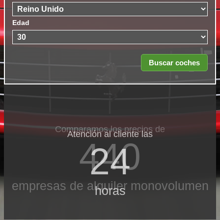
Edad
Comparamos los precios de
Atención al cliente las
440
24
empresas de alquiler monovolumen
horas