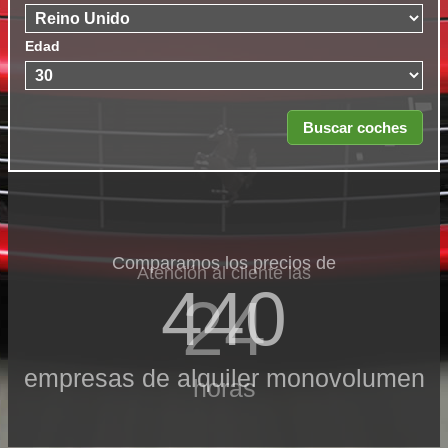
Edad
Comparamos los precios de
Atención al cliente las
440
24
empresas de alquiler monovolumen
horas