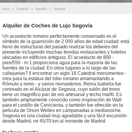
Inicio
»
Destinos
»
España
»
Segovia
Alquiler de Coches de Lujo Segovia
Un acueducto romano perfectamente conservado es el
símbolo de la guarnición de 2 000 años de edad ciudad: está
lleno de estructuras del pasado realizar los deberes del
presente incluyendo muchas tiendas restaurantes y hoteles
ubicadas en edificios antiguos. El acueducto de 800 -
pies/550 - m 1 proporciona agua para la mayoría de las
fuentes de la ciudad. En otros lugares a lo largo de las
callejuelas? ll encontrar un siglo 16 Catedral monumentos -
mira para la estatua del lobo romano amamantando a
Rómulo y remo - y varios monasterios. Reina Isabella fue
coronado en el Alcázar de Segovia, cuyo salón del trono
tiene un magnífico pan de oro artesanal y techo marfil. Es
también ampliamente conocido como inspiración de Walt
para el castillo de Cenicienta, y también fue ofrecido en la
película de Orson Welles en campanadas a medianoche.
Segovia es una ciudad muy agradable y una fácil excursión
desde Madrid. mi 45/70 km al noroeste de Madrid.