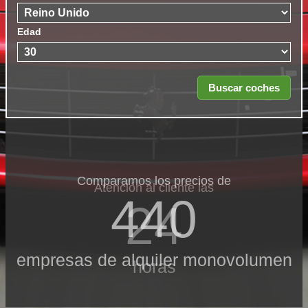
Edad
Comparamos los precios de
Atención al cliente las
440
24
empresas de alquiler monovolumen
horas