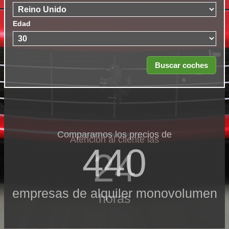
Edad
Comparamos los precios de
Atención al cliente las
440
24
empresas de alquiler monovolumen
horas