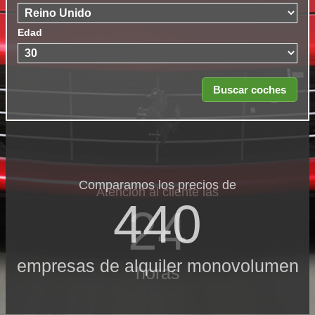
Edad
Comparamos los precios de
Atención al cliente las
440
24
empresas de alquiler monovolumen
horas