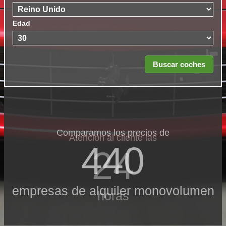
Edad
Comparamos los precios de
Atención al cliente las
440
24
empresas de alquiler monovolumen
horas