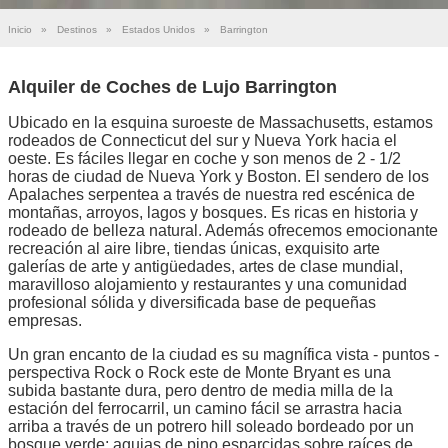
Inicio
»
Destinos
»
Estados Unidos
»
Barrington
Alquiler de Coches de Lujo Barrington
Ubicado en la esquina suroeste de Massachusetts, estamos
rodeados de Connecticut del sur y Nueva York hacia el
oeste. Es fáciles llegar en coche y son menos de 2 - 1/2
horas de ciudad de Nueva York y Boston. El sendero de los
Apalaches serpentea a través de nuestra red escénica de
montañas, arroyos, lagos y bosques. Es ricas en historia y
rodeado de belleza natural. Además ofrecemos emocionante
recreación al aire libre, tiendas únicas, exquisito arte
galerías de arte y antigüedades, artes de clase mundial,
maravilloso alojamiento y restaurantes y una comunidad
profesional sólida y diversificada base de pequeñas
empresas.
Un gran encanto de la ciudad es su magnífica vista - puntos -
perspectiva Rock o Rock este de Monte Bryant es una
subida bastante dura, pero dentro de media milla de la
estación del ferrocarril, un camino fácil se arrastra hacia
arriba a través de un potrero hill soleado bordeado por un
bosque verde; agujas de pino esparcidas sobre raíces de