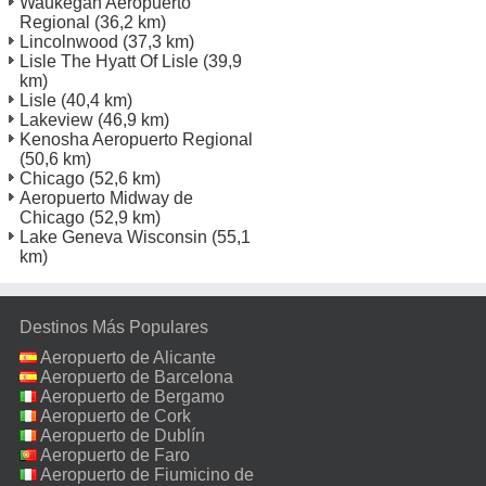
Waukegan Aeropuerto
Regional
(36,2 km)
Lincolnwood
(37,3 km)
Lisle The Hyatt Of Lisle
(39,9
km)
Lisle
(40,4 km)
Lakeview
(46,9 km)
Kenosha Aeropuerto Regional
(50,6 km)
Chicago
(52,6 km)
Aeropuerto Midway de
Chicago
(52,9 km)
Lake Geneva Wisconsin
(55,1
km)
Destinos Más Populares
Aeropuerto de Alicante
Aeropuerto de Barcelona
Aeropuerto de Bergamo
Aeropuerto de Cork
Aeropuerto de Dublín
Aeropuerto de Faro
Aeropuerto de Fiumicino de