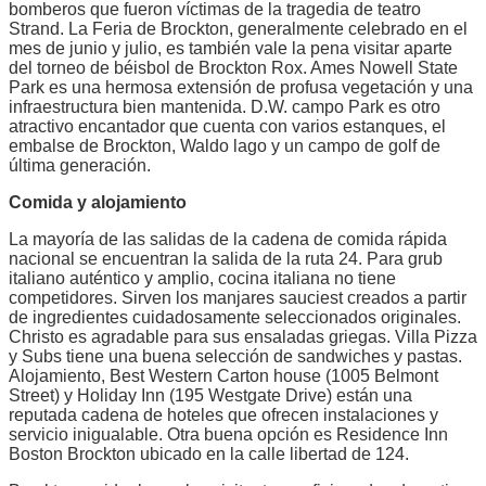
bomberos que fueron víctimas de la tragedia de teatro
Strand. La Feria de Brockton, generalmente celebrado en el
mes de junio y julio, es también vale la pena visitar aparte
del torneo de béisbol de Brockton Rox. Ames Nowell State
Park es una hermosa extensión de profusa vegetación y una
infraestructura bien mantenida. D.W. campo Park es otro
atractivo encantador que cuenta con varios estanques, el
embalse de Brockton, Waldo lago y un campo de golf de
última generación.
Comida y alojamiento
La mayoría de las salidas de la cadena de comida rápida
nacional se encuentran la salida de la ruta 24. Para grub
italiano auténtico y amplio, cocina italiana no tiene
competidores. Sirven los manjares sauciest creados a partir
de ingredientes cuidadosamente seleccionados originales.
Christo es agradable para sus ensaladas griegas. Villa Pizza
y Subs tiene una buena selección de sandwiches y pastas.
Alojamiento, Best Western Carton house (1005 Belmont
Street) y Holiday Inn (195 Westgate Drive) están una
reputada cadena de hoteles que ofrecen instalaciones y
servicio inigualable. Otra buena opción es Residence Inn
Boston Brockton ubicado en la calle libertad de 124.