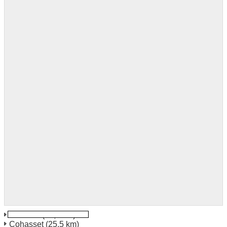
Dedham
(23,7 km)
Cohasset
(25,5 km)