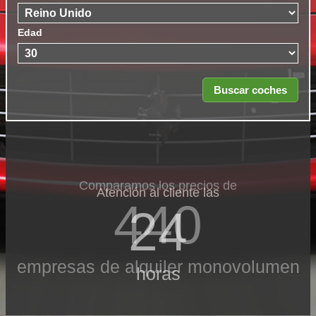
Edad
Comparamos los precios de
Atención al cliente las
440
24
empresas de alquiler monovolumen
horas