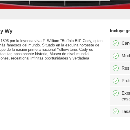
dy Wy
Incluye gr
 1896 por la leyenda viva F. William "Buffalo Bill" Cody, quien
Can
más famosos del mundo. Situado en la esquina noroeste de
que de la nación primera nacional Yellowstone. Cody es
acular, apasionante historia, Museo de nivel mundial,
Modi
ones, receational infinitas oportunidades y verdadera
Resp
Prot
Exen
caso
Tasa