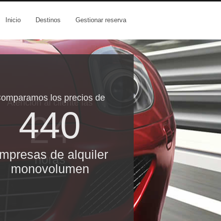
Inicio
Destinos
Gestionar reserva
omparamos los precios de
Atención al cliente las
440
24
mpresas de alquiler
horas
monovolumen