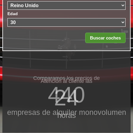
Edad
Comparamos los precios de
Atención al cliente las
440
24
empresas de alquiler monovolumen
horas