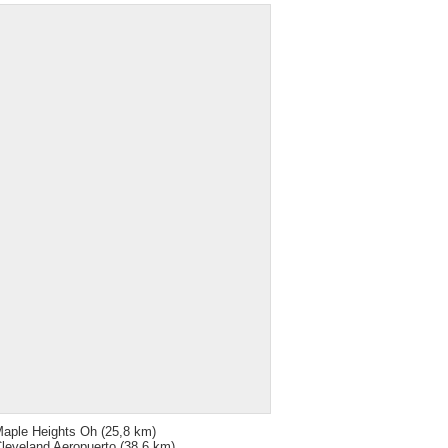
aple Heights Oh
(25,8 km)
leveland Aeropuerto
(38,6 km)