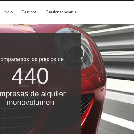
Inicio
Destinos
Gestionar reserva
omparamos los precios de
Atención al cliente las
440
24
mpresas de alquiler
horas
monovolumen