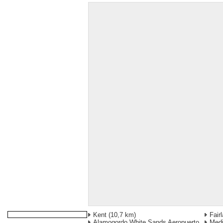
Kent
(10,7 km)
Fair
Alamogordo White Sands Aeropuerto
Med