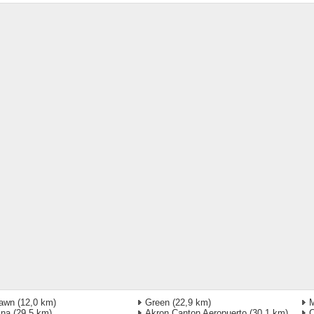
lawn
(12,0 km)
Green
(22,9 km)
M
ina
(29,5 km)
Akron Canton Aeropuerto
(30,1 km)
C