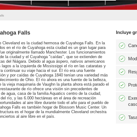
lls
ahoga Falls
Incluye gr
 de Cleveland es la ciudad hermosa de Cuyahoga Falls. En la
Can
dos en el río de Cuyahoga esta ciudad es un gran lugar para
 fue originalmente llamado Manchester. Los funcionamientos
 de la ciudad y el Cuyahoga "caídas", que se extienden de
Modi
atas del Niágara. Debido al agua áspero, nativos americanos
s lagos a la izquierda de Mississippi el río en las cataratas y
a continuar su viaje hacia el sur. El río era una fuente
Resp
ación y por caídas de Cuyahoga 1840 tenían una variedad más
blecimiento de Ohio. El río ahora es una fuente de la belleza,
e la vieja maquinaria de Vaughn la planta ahora está parado el
Prot
restaurante de río ofrece una visión sin precedentes de
e agua, casa de la familia Aquatics centro de la ciudad,
Exen
 del río, y las 6.000 hectáreas en el área de recreación
rtunidades al aire libre durante todo el año para el pueblo de
caso
yahoga Falls es también hogar de Blossom Music Center. Un
estructura es el hogar de la mundialmente Cleveland orchestra
iertos al aire libre en el país.
Tasa