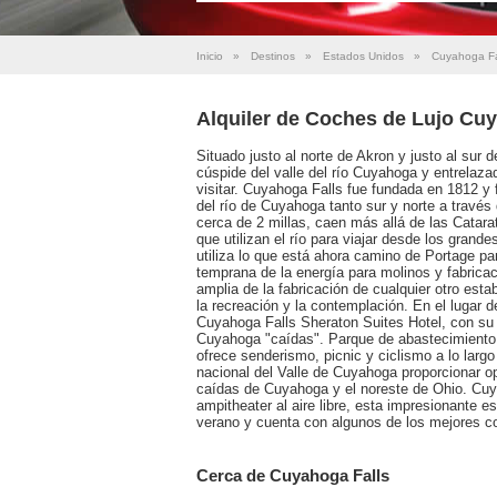
Inicio
»
Destinos
»
Estados Unidos
»
Cuyahoga Fa
Alquiler de Coches de Lujo Cuy
Situado justo al norte de Akron y justo al sur
cúspide del valle del río Cuyahoga y entrelaza
visitar. Cuyahoga Falls fue fundada en 1812 y
del río de Cuyahoga tanto sur y norte a través
cerca de 2 millas, caen más allá de las Catar
que utilizan el río para viajar desde los grande
utiliza lo que está ahora camino de Portage par
temprana de la energía para molinos y fabric
amplia de la fabricación de cualquier otro esta
la recreación y la contemplación. En el lugar d
Cuyahoga Falls Sheraton Suites Hotel, con su 
Cuyahoga "caídas". Parque de abastecimiento d
ofrece senderismo, picnic y ciclismo a lo largo
nacional del Valle de Cuyahoga proporcionar opo
caídas de Cuyahoga y el noreste de Ohio. Cu
ampitheater al aire libre, esta impresionante 
verano y cuenta con algunos de los mejores conc
Cerca de Cuyahoga Falls