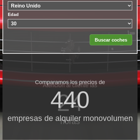
Edad
Comparamos los precios de
Atención al cliente las
440
24
empresas de alquiler monovolumen
horas