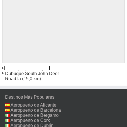
Dubuque
(10,5 km)
Dubuque South John Deer
Road Ia
(15,0 km)
Destinos Más Populares
Aeropuerto de Alicante
Aeropuerto de Barcelona
Aeropuerto de Bergamo
Aeropuerto de Cork
Aeropuerto de Dublín