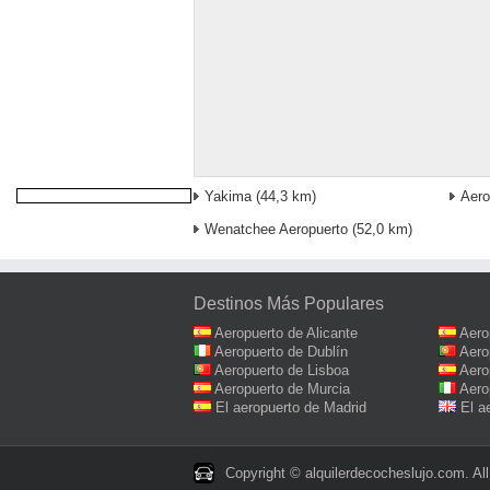
Yakima
(44,3 km)
Aero
Wenatchee Aeropuerto
(52,0 km)
Destinos Más Populares
Aeropuerto de Alicante
Aero
Aeropuerto de Dublín
Aero
Aeropuerto de Lisboa
Aero
Aeropuerto de Murcia
Aero
El aeropuerto de Madrid
El a
Copyright © alquilerdecocheslujo.com. All