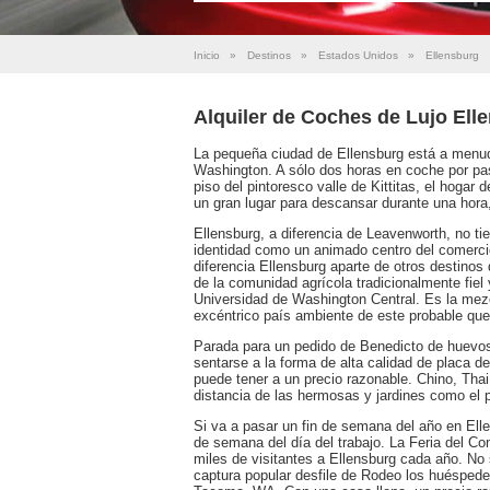
Inicio
»
Destinos
»
Estados Unidos
»
Ellensburg
Alquiler de Coches de Lujo Ell
La pequeña ciudad de Ellensburg está a menudo
Washington. A sólo dos horas en coche por pas
piso del pintoresco valle de Kittitas, el hogar 
un gran lugar para descansar durante una hora, 
Ellensburg, a diferencia de Leavenworth, no 
identidad como un animado centro del comerci
diferencia Ellensburg aparte de otros destinos
de la comunidad agrícola tradicionalmente fiel
Universidad de Washington Central. Es la mezc
excéntrico país ambiente de este probable que
Parada para un pedido de Benedicto de huevos c
sentarse a la forma de alta calidad de placa 
puede tener a un precio razonable. Chino, Tha
distancia de las hermosas y jardines como el 
Si va a pasar un fin de semana del año en Ell
de semana del día del trabajo. La Feria del Co
miles de visitantes a Ellensburg cada año. No s
captura popular desfile de Rodeo los huéspede