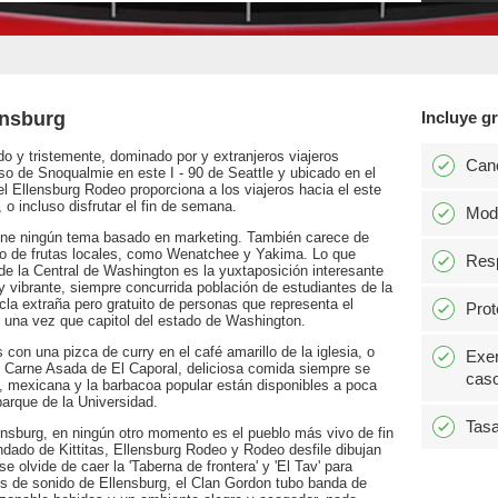
ensburg
Incluye gr
 y tristemente, dominado por y extranjeros viajeros
Can
o de Snoqualmie en este I - 90 de Seattle y ubicado en el
del Ellensburg Rodeo proporciona a los viajeros hacia el este
o incluso disfrutar el fin de semana.
Modi
tiene ningún tema basado en marketing. También carece de
o de frutas locales, como Wenatchee y Yakima. Lo que
Resp
 de la Central de Washington es la yuxtaposición interesante
 y vibrante, siempre concurrida población de estudiantes de la
la extraña pero gratuito de personas que representa el
Prot
 una vez que capitol del estado de Washington.
on una pizca de curry en el café amarillo de la iglesia, o
Exen
de Carne Asada de El Caporal, deliciosa comida siempre se
caso
i, mexicana y la barbacoa popular están disponibles a poca
parque de la Universidad.
Tasa
ensburg, en ningún otro momento es el pueblo más vivo de fin
ndado de Kittitas, Ellensburg Rodeo y Rodeo desfile dibujan
e olvide de caer la 'Taberna de frontera' y 'El Tav' para
s de sonido de Ellensburg, el Clan Gordon tubo banda de