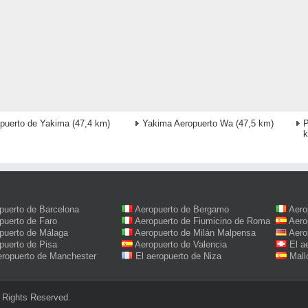
puerto de Yakima
(47,4 km)
Yakima Aeropuerto Wa
(47,5 km)
P
puerto de Barcelona
Aeropuerto de Bergamo
Aero
puerto de Faro
Aeropuerto de Fiumicino de Roma
Aero
puerto de Málaga
Aeropuerto de Milán Malpensa
Aero
puerto de Pisa
Aeropuerto de Valencia
El a
eropuerto de Manchester
El aeropuerto de Niza
Mall
 Rights Reserved.‎