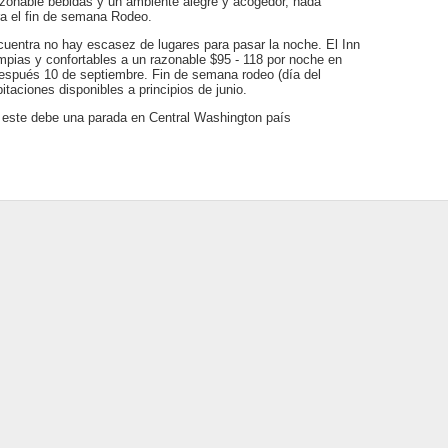
zonable bebidas y un ambiente alegre y acogedor, nada
era el fin de semana Rodeo.
cuentra no hay escasez de lugares para pasar la noche. El Inn
impias y confortables a un razonable $95 - 118 por noche en
después 10 de septiembre. Fin de semana rodeo (día del
itaciones disponibles a principios de junio.
l este debe una parada en Central Washington país