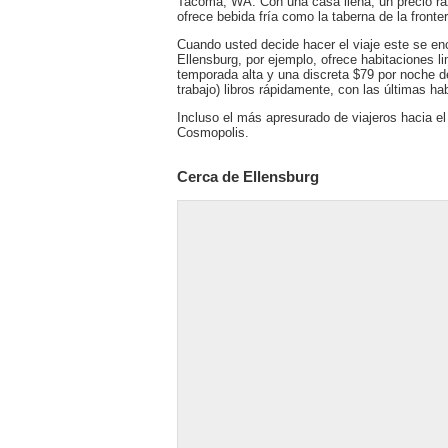
Tacoma, WA. Con una casa llena, un precio ra
ofrece bebida fría como la taberna de la front
Cuando usted decide hacer el viaje este se en
Ellensburg, por ejemplo, ofrece habitaciones l
temporada alta y una discreta $79 por noche 
trabajo) libros rápidamente, con las últimas hab
Incluso el más apresurado de viajeros hacia e
Cosmopolis.
Cerca de Ellensburg