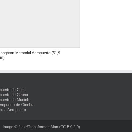
angborn Memorial Aeropuerto
(51,9
km)
puerto de Cork
puerto de Girona
puerto de Munich
eropuerto de Ginebra
orca Aeropuerto
Image ©
flickr/TransformersMan
(CC BY 2.0)‎