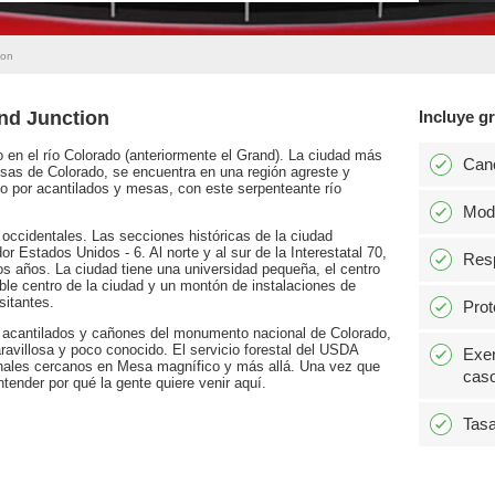
ion
nd Junction
Incluye gr
 en el río Colorado (anteriormente el Grand). La ciudad más
Can
sas de Colorado, se encuentra en una región agreste y
do por acantilados y mesas, con este serpenteante río
Modi
ccidentales. Las secciones históricas de la ciudad
dor Estados Unidos - 6. Al norte y al sur de la Interestatal 70,
Resp
os años. La ciudad tiene una universidad pequeña, el centro
able centro de la ciudad y un montón de instalaciones de
sitantes.
Prot
a acantilados y cañones del monumento nacional de Colorado,
avillosa y poco conocido. El servicio forestal del USDA
Exen
ionales cercanos en Mesa magnífico y más allá. Una vez que
caso
ntender por qué la gente quiere venir aquí.
Tasa