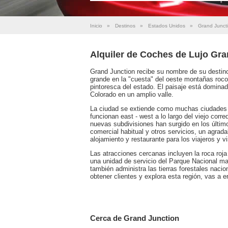
Inicio
»
Destinos
»
Estados Unidos
»
Grand Junct
Alquiler de Coches de Lujo Gra
Grand Junction recibe su nombre de su destino
grande en la "cuesta" del oeste montañas roco
pintoresca del estado. El paisaje está domina
Colorado en un amplio valle.
La ciudad se extiende como muchas ciudades o
funcionan east - west a lo largo del viejo corre
nuevas subdivisiones han surgido en los últim
comercial habitual y otros servicios, un agrad
alojamiento y restaurante para los viajeros y vi
Las atracciones cercanas incluyen la roca roj
una unidad de servicio del Parque Nacional mar
también administra las tierras forestales nac
obtener clientes y explora esta región, vas a e
Cerca de Grand Junction