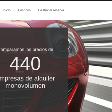
Inicio
Destinos
Gestionar reserva
omparamos los precios de
Atención al cliente las
440
24
mpresas de alquiler
horas
monovolumen