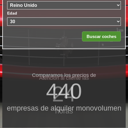
Edad
Comparamos los precios de
Atención al cliente las
440
24
empresas de alquiler monovolumen
horas