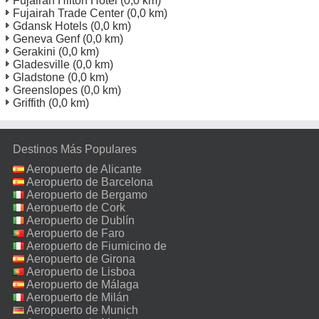
Fujairah Hilton Hotel
(0,0 km)
Fujairah Trade Center
(0,0 km)
Gdansk Hotels
(0,0 km)
Geneva Genf
(0,0 km)
Gerakini
(0,0 km)
Gladesville
(0,0 km)
Gladstone
(0,0 km)
Greenslopes
(0,0 km)
Griffith
(0,0 km)
Destinos Más Populares
Aeropuerto de Alicante
Aeropuerto de Barcelona
Aeropuerto de Bergamo
Aeropuerto de Cork
Aeropuerto de Dublín
Aeropuerto de Faro
Aeropuerto de Fiumicino de
Roma
Aeropuerto de Girona
Aeropuerto de Lisboa
Aeropuerto de Málaga
Aeropuerto de Milán
Malpensa
Aeropuerto de Munich