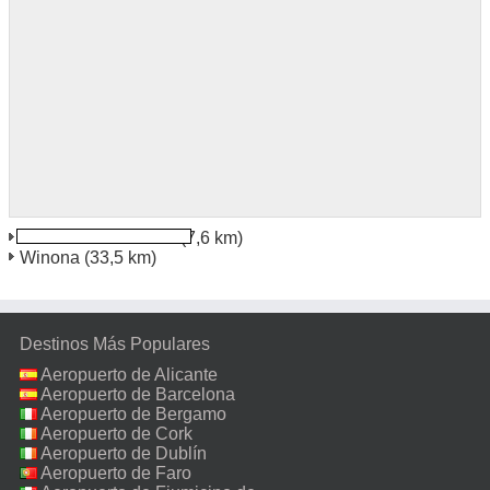
Lacrosse Wisconsin
(7,6 km)
Winona
(33,5 km)
Destinos Más Populares
Aeropuerto de Alicante
Aeropuerto de Barcelona
Aeropuerto de Bergamo
Aeropuerto de Cork
Aeropuerto de Dublín
Aeropuerto de Faro