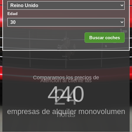
Edad
Comparamos los precios de
Atención al cliente las
440
24
empresas de alquiler monovolumen
horas