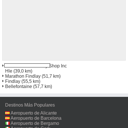
Van Wert Mace Body Shop Inc
Hle
(39,0 km)
Marathon Findlay
(51,7 km)
Findlay
(55,5 km)
Bellefontaine
(57,7 km)
Destinos Más Populares
Aeropuerto de Alicante
Aeropuerto de Barcelona
Aeropuerto de Bergamo