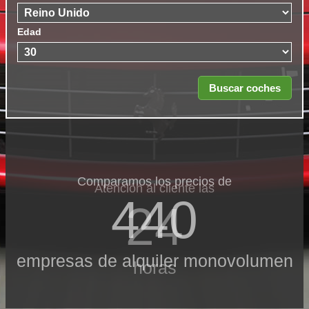
Edad
Comparamos los precios de
Atención al cliente las
440
24
empresas de alquiler monovolumen
horas