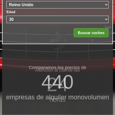
Edad
Comparamos los precios de
Atención al cliente las
440
24
empresas de alquiler monovolumen
horas