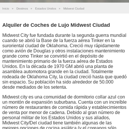
Inicio
»
Destinos
»
Estados Unidos
»
Midwest Ciudad
Alquiler de Coches de Lujo Midwest Ciudad
Midwest City fue fundada durante la segunda guerra mundial
cuando se abrió la Base de la fuerza aérea Tinker en la
suroriental ciudad de Oklahoma. Creció muy rápidamente
como avión de Douglas y otros instalaciones mantenimiento
grande como Tinker se convirtió en el depósito de
mantenimiento primario de la fuerza aérea de Estados
Unidos. En la década de 1970 GM abrió una planta de
asamblea automotora grande en la ciudad. Totalmente
rodeada de Oklahoma City, la ciudad creció hasta que quedó
sin espacio. Su población ha sido alrededor de 50.000
desde mediados de los setenta.
Midwest city es una comunidad de dormitorio collar azul con
un montón de expansión suburbana. Cuenta con un increíble
número de restaurantes de comida rápida y establecimientos
de venta por menor de cadena. Debido al gran número de
personal militar de los Estados Unidos y sus aliados,
Midwest City/Del ciudad tiene también algunas de las
mejores opciones de cocina asiática (y el coreanos sólo