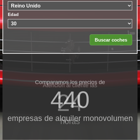
Edad
Comparamos los precios de
Atención al cliente las
440
24
empresas de alquiler monovolumen
horas