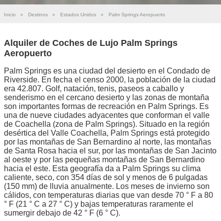
Inicio
»
Destinos
»
Estados Unidos
»
Palm Springs Aeropuerto
Alquiler de Coches de Lujo Palm Springs
Aeropuerto
Palm Springs es una ciudad del desierto en el Condado de
Riverside. En fecha el censo 2000, la población de la ciudad
era 42.807. Golf, natación, tenis, paseos a caballo y
senderismo en el cercano desierto y las zonas de montaña
son importantes formas de recreación en Palm Springs. Es
una de nueve ciudades adyacentes que conforman el valle
de Coachella (zona de Palm Springs). Situado en la región
desértica del Valle Coachella, Palm Springs está protegido
por las montañas de San Bernardino al norte, las montañas
de Santa Rosa hacia el sur, por las montañas de San Jacinto
al oeste y por las pequeñas montañas de San Bernardino
hacia el este. Esta geografía da a Palm Springs su clima
caliente, seco, con 354 días de sol y menos de 6 pulgadas
(150 mm) de lluvia anualmente. Los meses de invierno son
cálidos, con temperaturas diarias que van desde 70 ° F a 80
° F (21 ° C a 27 ° C) y bajas temperaturas raramente el
sumergir debajo de 42 ° F (6 ° C).