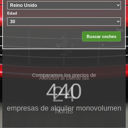
Edad
Comparamos los precios de
Atención al cliente las
440
24
empresas de alquiler monovolumen
horas