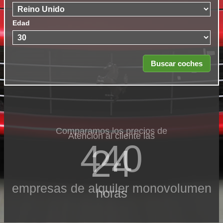
Edad
Comparamos los precios de
Atención al cliente las
440
24
empresas de alquiler monovolumen
horas