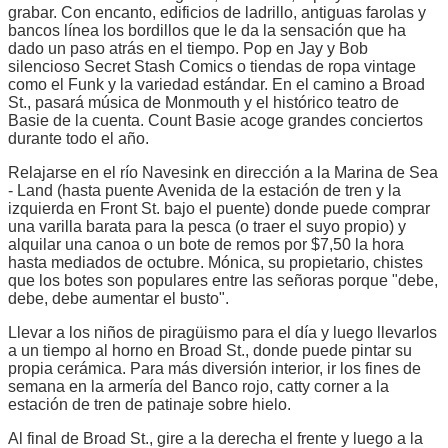
grabar. Con encanto, edificios de ladrillo, antiguas farolas y
bancos línea los bordillos que le da la sensación que ha
dado un paso atrás en el tiempo. Pop en Jay y Bob
silencioso Secret Stash Comics o tiendas de ropa vintage
como el Funk y la variedad estándar. En el camino a Broad
St., pasará música de Monmouth y el histórico teatro de
Basie de la cuenta. Count Basie acoge grandes conciertos
durante todo el año.
Relajarse en el río Navesink en dirección a la Marina de Sea
- Land (hasta puente Avenida de la estación de tren y la
izquierda en Front St. bajo el puente) donde puede comprar
una varilla barata para la pesca (o traer el suyo propio) y
alquilar una canoa o un bote de remos por $7,50 la hora
hasta mediados de octubre. Mónica, su propietario, chistes
que los botes son populares entre las señoras porque "debe,
debe, debe aumentar el busto".
Llevar a los niños de piragüismo para el día y luego llevarlos
a un tiempo al horno en Broad St., donde puede pintar su
propia cerámica. Para más diversión interior, ir los fines de
semana en la armería del Banco rojo, catty corner a la
estación de tren de patinaje sobre hielo.
Al final de Broad St., gire a la derecha el frente y luego a la