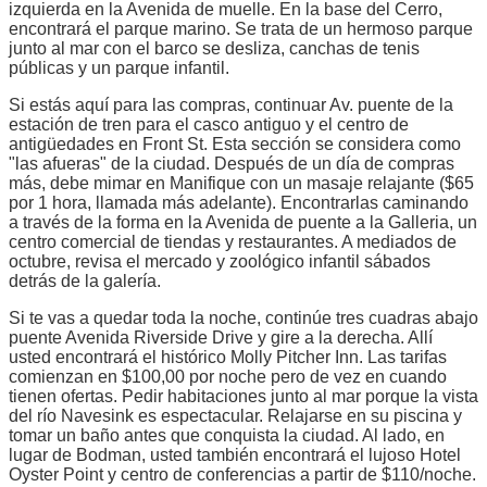
izquierda en la Avenida de muelle. En la base del Cerro,
encontrará el parque marino. Se trata de un hermoso parque
junto al mar con el barco se desliza, canchas de tenis
públicas y un parque infantil.
Si estás aquí para las compras, continuar Av. puente de la
estación de tren para el casco antiguo y el centro de
antigüedades en Front St. Esta sección se considera como
"las afueras" de la ciudad. Después de un día de compras
más, debe mimar en Manifique con un masaje relajante ($65
por 1 hora, llamada más adelante). Encontrarlas caminando
a través de la forma en la Avenida de puente a la Galleria, un
centro comercial de tiendas y restaurantes. A mediados de
octubre, revisa el mercado y zoológico infantil sábados
detrás de la galería.
Si te vas a quedar toda la noche, continúe tres cuadras abajo
puente Avenida Riverside Drive y gire a la derecha. Allí
usted encontrará el histórico Molly Pitcher Inn. Las tarifas
comienzan en $100,00 por noche pero de vez en cuando
tienen ofertas. Pedir habitaciones junto al mar porque la vista
del río Navesink es espectacular. Relajarse en su piscina y
tomar un baño antes que conquista la ciudad. Al lado, en
lugar de Bodman, usted también encontrará el lujoso Hotel
Oyster Point y centro de conferencias a partir de $110/noche.