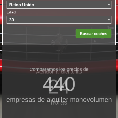
Edad
Comparamos los precios de
Atención al cliente las
440
24
empresas de alquiler monovolumen
horas