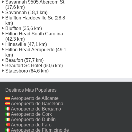
Savannah 9505 Abercorn St
(17,6 km)
Savannah
(18,1 km)
Bluffton Hardeeville Sc
(28,8
km)
Bluffton
(35,6 km)
Hilton Head South Carolina
(42,3 km)
Hinesville
(47,1 km)
Hilton Head Aeropuerto
(49,1
km)
Beaufort
(57,7 km)
Beaufort Sc Hotel
(60,6 km)
Statesboro
(64,6 km)
Destinos Más Populares
Aeropuerto de Alicante
Aeropuerto de Barcelona
Aeropuerto de Bergamo
Aeropuerto de Cork
Aeropuerto de Dublín
Aeropuerto de Faro
Aeropuerto de Fiumicino de