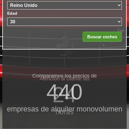
Edad
Comparamos los precios de
Atención al cliente las
440
24
empresas de alquiler monovolumen
horas