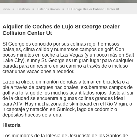
Inicio
»
Destinos
»
Estados Unidos
»
St George Dealer Collision Center Ut
Alquiler de Coches de Lujo St George Dealer
Collision Center Ut
St George es conocido por sus colinas rojo, hermosos
paisajes, clima cálido y numerosos campos de golf. Con
pocos minutos en coche a Las Vegas (y un poco más en Salt
Lake City), sunny St. George es un gran lugar para cualquier
parada para un respiro en su camino a través de o incluso
crear unas vacaciones alrededor.
La zona ofrece un montón de rutas a tomar en bicicleta o a
pie a través de parques nacionales, exuberantes campos de
golf y a lo largo de los muchos acantilados rojos. Justo al sur
de la ciudad se encuentra algunas colinas grandes ideal
para ATV. Hay mucha zona de skimboard en el Río Virgin, o
ir canotaje y natación en Gunlock, lago de codorniz o
depósitos huecos de arena.
Historia
Los miembros de la Iglesia de Jesucristo de los Santos de