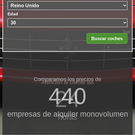
Edad
Comparamos los precios de
Atención al cliente las
440
24
empresas de alquiler monovolumen
horas