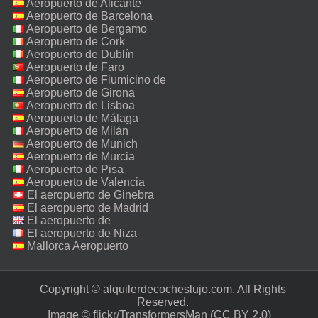
Aeropuerto de Alicante
Aeropuerto de Barcelona
Aeropuerto de Bergamo
Aeropuerto de Cork
Aeropuerto de Dublín
Aeropuerto de Faro
Aeropuerto de Fiumicino de
Roma
Aeropuerto de Girona
Aeropuerto de Lisboa
Aeropuerto de Málaga
Aeropuerto de Milán
Malpensa
Aeropuerto de Munich
Aeropuerto de Murcia
Aeropuerto de Pisa
Aeropuerto de Valencia
El aeropuerto de Ginebra
El aeropuerto de Madrid
El aeropuerto de
Manchester
El aeropuerto de Niza
Mallorca Aeropuerto
Copyright © alquilerdecocheslujo.com. All Rights
Reserved.‎
Image ©
flickr/TransformersMan
(CC BY 2.0)‎