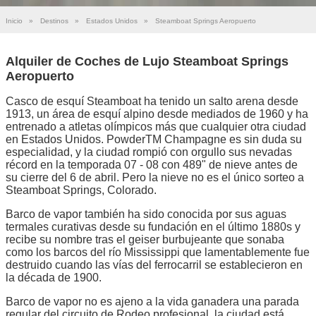
Inicio
»
Destinos
»
Estados Unidos
»
Steamboat Springs Aeropuerto
Alquiler de Coches de Lujo Steamboat Springs
Aeropuerto
Casco de esquí Steamboat ha tenido un salto arena desde
1913, un área de esquí alpino desde mediados de 1960 y ha
entrenado a atletas olímpicos más que cualquier otra ciudad
en Estados Unidos. PowderTM Champagne es sin duda su
especialidad, y la ciudad rompió con orgullo sus nevadas
récord en la temporada 07 - 08 con 489" de nieve antes de
su cierre del 6 de abril. Pero la nieve no es el único sorteo a
Steamboat Springs, Colorado.
Barco de vapor también ha sido conocida por sus aguas
termales curativas desde su fundación en el último 1880s y
recibe su nombre tras el geiser burbujeante que sonaba
como los barcos del río Mississippi que lamentablemente fue
destruido cuando las vías del ferrocarril se establecieron en
la década de 1900.
Barco de vapor no es ajeno a la vida ganadera una parada
regular del circuito de Rodeo profesional, la ciudad está