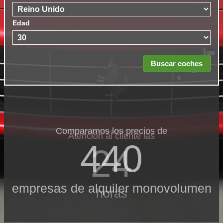
Edad
Comparamos los precios de
Atención al cliente las
440
24
empresas de alquiler monovolumen
horas