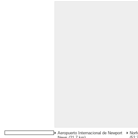
Aeropuerto Internacional de Newport
Norf
News
(21,7 km)
(52,