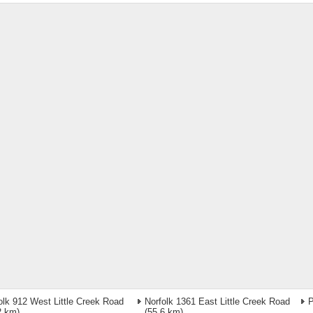
olk 912 West Little Creek Road
Norfolk 1361 East Little Creek Road
P
2 km)
(55,6 km)