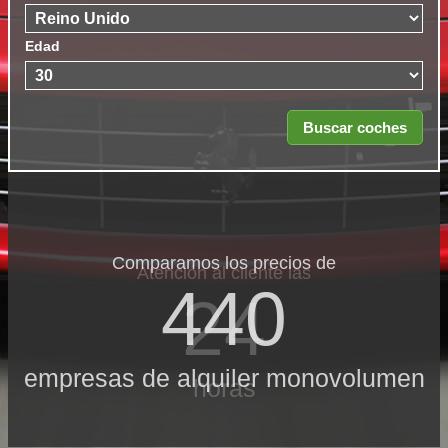
Edad
Comparamos los precios de
Atención al cliente las
440
24
empresas de alquiler monovolumen
horas