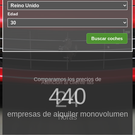
Edad
Comparamos los precios de
Atención al cliente las
440
24
empresas de alquiler monovolumen
horas