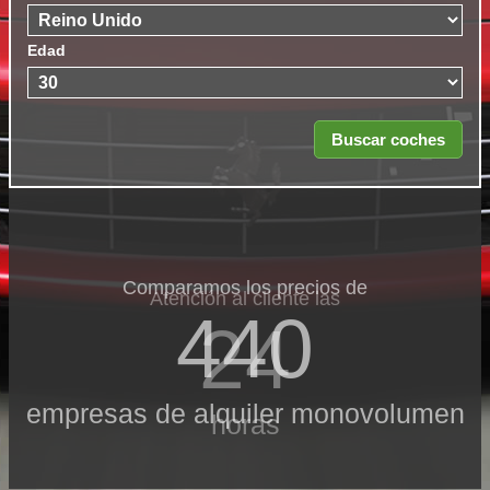
Edad
Comparamos los precios de
Atención al cliente las
440
24
empresas de alquiler monovolumen
horas