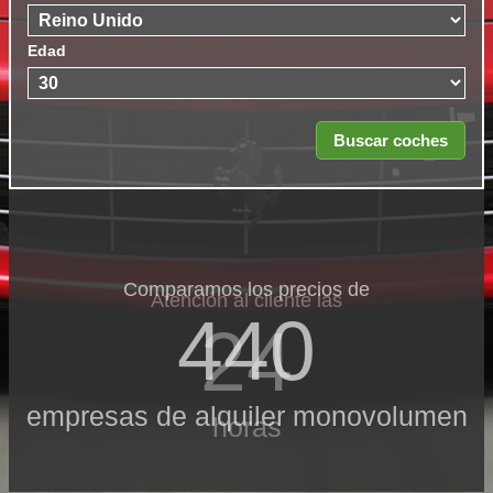
Edad
Comparamos los precios de
Atención al cliente las
440
24
empresas de alquiler monovolumen
horas