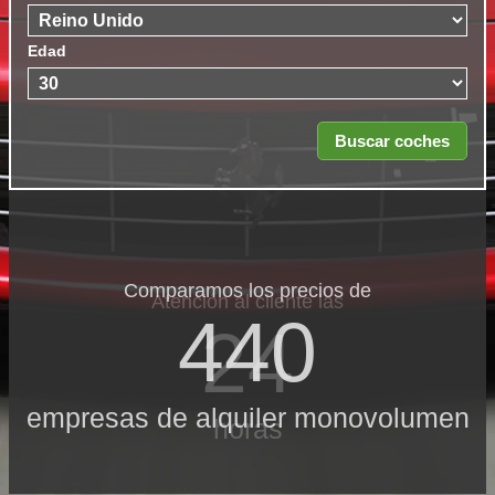
Edad
Comparamos los precios de
Atención al cliente las
440
24
empresas de alquiler monovolumen
horas