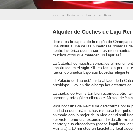
Inicio
»
Destinos
»
Francia
»
Reims
Alquiler de Coches de Lujo Re
Reims es la capital de la región de Champagn
una visita a una de las numerosas bodegas de 
centro histórico cuenta con tres monumentos q
muchos otros que merecen un lugar así.
La Catedral de nuestra señora es el monument
construida en el siglo XIII es famosa por sus 
fueron coronados bajo sus bóvedas elegante.
El Palacio de Tau está justo al lado de la Cat
arzobispo. Hoy en día alberga las estatuas de 
La ciudad de Reims también acomoda otro famos
norman y arte gótico alberga el Museo de Sain
Vida nocturna de Reims se caracteriza por la 
ciudad encontrará muchos restaurantes, pubs 
animada con lo mejor de la vida estudiantil f
ser visto como una excursión desde allí. Se rec
centro y sus alrededores (pocos inquilinos. es
Ruinart.) a 10 minutos en bicicleta y fácil acc