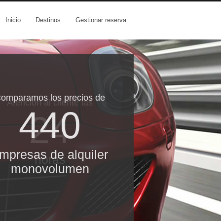
Inicio
Destinos
Gestionar reserva
omparamos los precios de
Atención al cliente las
440
24
mpresas de alquiler
horas
monovolumen