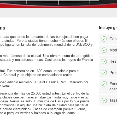
ims
Incluye gr
e, para que todos los amantes de las burbujas deben pagar
Can
la ciudad. Pero la ciudad tiene mucho más que ofrecer. El
ue figuran en la lista del patrimonio mundial de la UNESCO y
Modi
o más famoso de la ciudad. Una obra maestra del arte gótico
estatuas y majestuosa líneas. Casi todos los reyes de Francia
Resp
edral. Fue construida en 1690 como un palacio para el
Prot
la Catedral y los objetos de coronaciones reales.
o edificio religioso: la Saint Basílica Remi. Marcado por
Exen
t Remi.
caso
presencia de más de 25.000 estudiantes. En el centro de la
y clubes que permanecen abiertos hasta muy tarde y están
Tasa
rancesa. Reims es sólo 30 minutos de París por lo que puede
omienda un alquiler una bicicleta de ciudad para visitar el
te correo electrónico). Casas de champán (Veuve Cliquot,
eso a parques verdes y baladas a lo largo del canal.