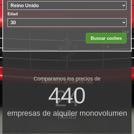
Edad
Comparamos los precios de
Atención al cliente las
440
24
empresas de alquiler monovolumen
horas