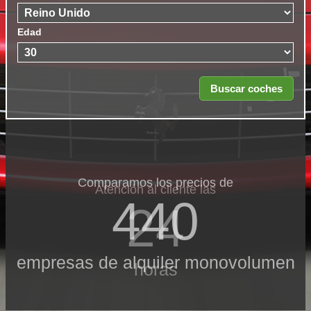
Edad
Comparamos los precios de
Atención al cliente las
440
24
empresas de alquiler monovolumen
horas