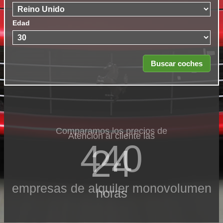
Edad
Comparamos los precios de
Atención al cliente las
440
24
empresas de alquiler monovolumen
horas