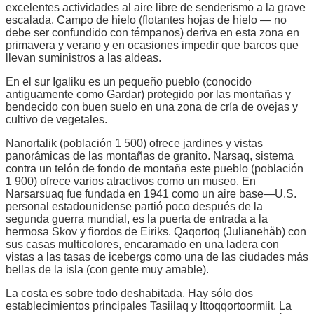
excelentes actividades al aire libre de senderismo a la grave
escalada. Campo de hielo (flotantes hojas de hielo — no
debe ser confundido con témpanos) deriva en esta zona en
primavera y verano y en ocasiones impedir que barcos que
llevan suministros a las aldeas.
En el sur Igaliku es un pequeño pueblo (conocido
antiguamente como Gardar) protegido por las montañas y
bendecido con buen suelo en una zona de cría de ovejas y
cultivo de vegetales.
Nanortalik (población 1 500) ofrece jardines y vistas
panorámicas de las montañas de granito. Narsaq, sistema
contra un telón de fondo de montaña este pueblo (población
1 900) ofrece varios atractivos como un museo. En
Narsarsuaq fue fundada en 1941 como un aire base—U.S.
personal estadounidense partió poco después de la
segunda guerra mundial, es la puerta de entrada a la
hermosa Skov y fiordos de Eiriks. Qaqortoq (Julianehåb) con
sus casas multicolores, encaramado en una ladera con
vistas a las tasas de icebergs como una de las ciudades más
bellas de la isla (con gente muy amable).
La costa es sobre todo deshabitada. Hay sólo dos
establecimientos principales Tasiilaq y Ittoqqortoormiit. La