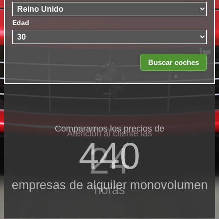
Edad
Comparamos los precios de
Atención al cliente las
440
24
empresas de alquiler monovolumen
horas