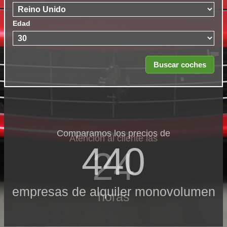
Edad
Comparamos los precios de
Atención al cliente las
440
24
empresas de alquiler monovolumen
horas