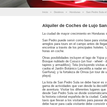
Inicio
»
Destinos
»
Honduras
»
San Pedro Sula el 
Alquiler de Coches de Lujo San
La ciudad de mayor crecimiento en Honduras si
San Pedro puede servir como base para visitar
arreglos para tours en el campo antes de lleg
encontrar a través de los principales hoteles. 
horas en coche.
Otras posibilidades incluyen el lago de Yojoa 
Bosque nublado de Cusuco (un four - wheel - d
tapires y armadillos); Tela (incluyendo visitas
caoba el Jardín Botánico Lancetilla a nadar en 
Garífuna); y la fortaleza de Omoa (un tour de
playa).
La lista de San Pedro Sula se debe hacer es 
gama de actividades que van desde la decodific
de aventura. Visitar los diferentes lugares qu
desde San Pedro Sula se divide sistemáticam
la historia colonial española de la ciudad. Ca
taxis que llevan a los visitantes para pasear 
debe hacer para cada visitante debe consistir 