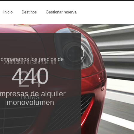
Inicio
Destinos
Gestionar reserva
omparamos los precios de
Atención al cliente las
440
24
mpresas de alquiler
horas
monovolumen