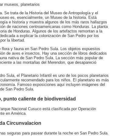
itar museos, planetarios
 Se trata de la Historia del Museo de Antropología y el
useo es, esencialmente, un Museo de la historia. Está
logía e historia y muestra algunos de los más raros hallazgos
ción de naciones centroamericanas como Honduras. La planta
toria de Honduras. Algunos de los artefactos remontan a la
dedicada a explicar la colonización de San Pedro por los
or la libertad.
e flora y fauna en San Pedro Sula. Los objetos expuestos
ión de aves e insectos. Hay una sección de libros dedicados
fauna nativa de San Pedro Sula. La sección más popular de
neciente a las montañas del Merendon, que desapareció
ro Sula, el Planetario Infantil es uno de los pocos planetarios
icularmente recomendado para los niños. El planetario es más
stronomía. Famoso exposiciones aquí incluyen imágenes del
 de San Pedro Sula.
o, punto caliente de biodiversidad
arque Nacional Cusuco está clasificada por Operación
nte en América.
ida Circunvalacion
onas seguras para pasear durante la noche en San Pedro Sula.