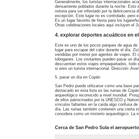
Generalmente, los turistas internacionales aco
densamente poblados durante la noche. Esto 
notoria para ser infestado por la delincuencia 
excepción. Este lugar no es controlado, pero e
Es un lugar favorito de fiesta para los lugareñ
Otras celebraciones locales aquí incluyen el J
4. explorar deportes acuáticos en e
Este es uno de los pocos parques de agua de n
lugar para escapar del calor durante el día. Zi
vendidas por menor por agentes de viajes. El
toboganes. Los visitantes pueden pasar un día
descuentan estos viajes empaquetados, todo el
si eres un turista internacional. Dirección: Ave
5. pasar un día en Copán
San Pedro puede utilizarse como una base para
destacado en esta lista es las ruinas de Copán.
arqueológico reconocido a nivel mundial. Pro
de ellos patrocinados por la UNESCO y Nationa
vínculos faltantes en la caída algo confusa de 
día. Las ruinas también contienen una cierta i
considera como un misterio arqueológico. La m
Cerca de San Pedro Sula el aeropuerto