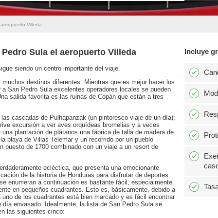
aeropuerto Villeda
 Pedro Sula el aeropuerto Villeda
Incluye gr
gue siendo un centro importante del viaje.
Can
 muchos destinos diferentes. Mientras que es mejor hacer los
ar a San Pedro Sula excelentes operadores locales se pueden
Modi
Una salida favorita es las ruinas de Copán que están a tres
Resp
y las cascadas de Pulhapanzak (un pintoresco viaje de un día);
rive excursión a ver aves orquídeas bromelias y a veces
 a una plantación de plátanos una fábrica de talla de madera de
Prot
la playa de Villas Telemar y un recorrido por un pueblo
 un puesto de 1700 combinado con un viaje a un resort de
Exen
caso
verdaderamente ecléctica, que presenta una emocionante
ación de la historia de Honduras para disfrutar de deportes
e se enumeran a continuación es bastante fácil, especialmente
Tasa
ente en pequeños cuadrantes. Esto es, básicamente, debido a
da uno de los cuadrantes está bien marcado y es fácil encontrar
de día envasado. Idealmente, la lista de San Pedro Sula se
en las siguientes cinco: