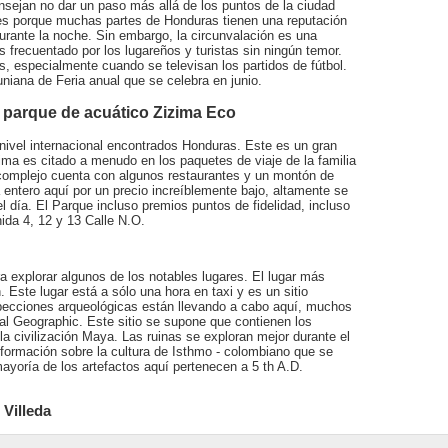
nsejan no dar un paso más allá de los puntos de la ciudad
es porque muchas partes de Honduras tienen una reputación
durante la noche. Sin embargo, la circunvalación es una
s frecuentado por los lugareños y turistas sin ningún temor.
os, especialmente cuando se televisan los partidos de fútbol.
uniana de Feria anual que se celebra en junio.
l parque de acuático Zizima Eco
ivel internacional encontrados Honduras. Este es un gran
zima es citado a menudo en los paquetes de viaje de la familia
 complejo cuenta con algunos restaurantes y un montón de
 entero aquí por un precio increíblemente bajo, altamente se
 día. El Parque incluso premios puntos de fidelidad, incluso
nida 4, 12 y 13 Calle N.O.
 explorar algunos de los notables lugares. El lugar más
 Este lugar está a sólo una hora en taxi y es un sitio
specciones arqueológicas están llevando a cabo aquí, muchos
l Geographic. Este sitio se supone que contienen los
la civilización Maya. Las ruinas se exploran mejor durante el
nformación sobre la cultura de Isthmo - colombiano que se
ayoría de los artefactos aquí pertenecen a 5 th A.D.
 Villeda