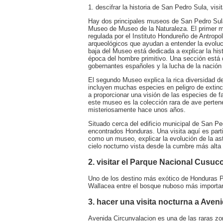
1. descifrar la historia de San Pedro Sula, vis
Hay dos principales museos de San Pedro Sula.
Museo de Museo de la Naturaleza. El primer m
regulada por el Instituto Hondureño de Antropo
arqueológicos que ayudan a entender la evolu
baja del Museo está dedicada a explicar la his
época del hombre primitivo. Una sección está 
gobernantes españoles y la lucha de la nación p
El segundo Museo explica la rica diversidad d
incluyen muchas especies en peligro de extinc
a proporcionar una visión de las especies de 
este museo es la colección rara de ave perte
misteriosamente hace unos años.
Situado cerca del edificio municipal de San Ped
encontrados Honduras. Una visita aquí es part
como un museo, explicar la evolución de la a
cielo nocturno vista desde la cumbre más alta
2. visitar el Parque Nacional Cusuc
Uno de los destino más exótico de Honduras P
Wallacea entre el bosque nuboso más importa
3. hacer una visita nocturna a Aven
Avenida Circunvalacion es una de las raras z