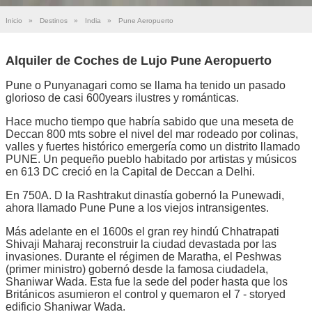
Inicio
»
Destinos
»
India
»
Pune Aeropuerto
Alquiler de Coches de Lujo Pune Aeropuerto
Pune o Punyanagari como se llama ha tenido un pasado
glorioso de casi 600years ilustres y románticas.
Hace mucho tiempo que habría sabido que una meseta de
Deccan 800 mts sobre el nivel del mar rodeado por colinas,
valles y fuertes histórico emergería como un distrito llamado
PUNE. Un pequeño pueblo habitado por artistas y músicos
en 613 DC creció en la Capital de Deccan a Delhi.
En 750A. D la Rashtrakut dinastía gobernó la Punewadi,
ahora llamado Pune Pune a los viejos intransigentes.
Más adelante en el 1600s el gran rey hindú Chhatrapati
Shivaji Maharaj reconstruir la ciudad devastada por las
invasiones. Durante el régimen de Maratha, el Peshwas
(primer ministro) gobernó desde la famosa ciudadela,
Shaniwar Wada. Esta fue la sede del poder hasta que los
Británicos asumieron el control y quemaron el 7 - storyed
edificio Shaniwar Wada.