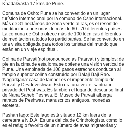
Khadakvasla 17 kms de Pune.
Comuna de Osho: Pune se ha convertido en un lugar
turístico internacional por la comuna de Osho internacional.
Más de 31 hectáreas de zona verde al ras, es el resort de
meditación a personas de más de 60 - 70 diferentes países.
La comuna de Osho ofrece más de 100 técnicas diferentes
de meditación a todos los participantes. Se ha convertido en
una visita obligada para todos los turistas del mundo que
están en un viaje espiritual.
Colina de Parvati(not pronounced as Paarvati) y templos: de
pie en la cima de esta loma se obtiene una visión vertical de
Pune. Una empinada de 108 pasos estrechos conducen al
templo superior colina construido por Balaji Baji Rao.
'Nagarkjana' casa de tambor es el imponente templo de
Parvati y Devdeveshwar. Esto era una vez el santuario
privado del Peshwas. Es también el lugar de descanso final
de Nana Saheb Peshwa. El Museo de Parvati alberga
retratos de Peshwas, manuscritos antiguos, monedas
etcetera.
Pashan lago: Este lago está situado 12 km fuera de la
carretera a N.D.A. Es una delicia de Orinthologists, como lo
es el refugio favorito de un número de aves migratorias y