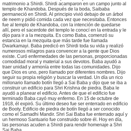
matrimonio a Shirdi. Shirdi acamparon en un campo junto al
templo de Khandoba. Después de la boda, Saibaba
permaneció en Shirdi. Al principio vivió debajo de un árbol
de neem y pidió comida cada vez que necesitaba. Entonces
fue al templo de Khandoba, con la intención de quedarse
allí, pero el sacerdote del templo le conocí en la entrada y le
dijo para ir a la mezquita. Es como Baba, comenzó su
estancia en la mezquita que más tarde fue llamada
Dwarkamayi. Baba predicó en Shirdi toda su vida y realizó
numerosos milagros para convencer a la gente que Dios
existe. Curó enfermedades de las personas, proporcionadas
comodidad moral y material a sus devotos. Baba ayudó a
traer unidad y armonía entre todas las comunidades. Dijo
que Dios es uno, pero llamado por diferentes nombres. Dijo
seguir su propia religión y buscar la verdad. Un día un rico
millonario llamado botín llegó a Sai Baba y dijo que se iba a
construir un edificio para Shri Krishna de piedra. Baba le
ayudó a planear el edificio. Antes de que el edificio fue
terminado Baba cayó muy enfermo. En 15 de octubre de
1918, él expiró. Su último deseo fue ser enterrado en edificio
de Booty. Edificio de piedra de botín llegó a ser conocido
como el Samadhi Mandir. Shri Sai Baba fue enterrado aquí y
un hermoso Santuario fue construido sobre él. Hoy en día,
las personas acuden a Shirdi para rendir homenaje a Shri
Sai Baba