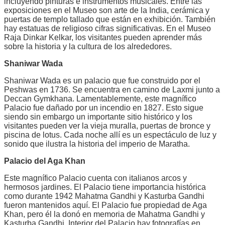
incluyendo pinturas e instrumentos musicales. Entre las
exposiciones en el Museo son arte de la India, cerámica y
puertas de templo tallado que están en exhibición. También
hay estatuas de religioso cifras significativas. En el Museo
Raja Dinkar Kelkar, los visitantes pueden aprender más
sobre la historia y la cultura de los alrededores.
Shaniwar Wada
Shaniwar Wada es un palacio que fue construido por el
Peshwas en 1736. Se encuentra en camino de Laxmi junto a
Deccan Gymkhana. Lamentablemente, este magnífico
Palacio fue dañado por un incendio en 1827. Esto sigue
siendo sin embargo un importante sitio histórico y los
visitantes pueden ver la vieja muralla, puertas de bronce y
piscina de lotus. Cada noche allí es un espectáculo de luz y
sonido que ilustra la historia del imperio de Maratha.
Palacio del Aga Khan
Este magnífico Palacio cuenta con italianos arcos y
hermosos jardines. El Palacio tiene importancia histórica
como durante 1942 Mahatma Gandhi y Kasturba Gandhi
fueron mantenidos aquí. El Palacio fue propiedad de Aga
Khan, pero él la donó en memoria de Mahatma Gandhi y
Kasturba Gandhi. Interior del Palacio hay fotografías en