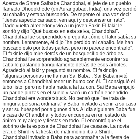
Acerca de Shree Saibaba Chandbhai, el jefe de un pueblo
llamado Dhoopkhede (en Aurangabad, India), una vez perdió
su caballo y estaba buscando. De repente oí una voz decir
"tienes aspecto cansado. ven aquí y descansar un rato".
Dado vuelta alrededor y vio a un joven Fakir. El fakir le
sonrió y dijo "Qué buscas en esta selva, Chandbhai".
Chandbhai fue sorprendido y pregunta cómo el fakir sabía su
nombre. Lentamente, él dijo "he perdido mi caballo. Me han
buscado esto por todas partes, pero no parece encontrarlo".
El fakir le dijo mire detrás de un bosquecillo de árboles.
Chandbhai fue sorprendido agradablemente encontrar su
caballo pastando tranquilamente detrás de esos árboles.
Agradeció al fakir y preguntó su nombre. El fakir dijo
"algunas personas me llaman Sai Baba". Sai Baba invitó
entonces a Chandbhai tener un humo con él. Él consiguió el
tubo listo, pero no había nada a la luz con. Sai Baba empujó
un par de pinzas en el suelo y sacó un carbón encendido.
Chandbhai era wonderstruck. No pensó que "se trata de
ninguna persona ordinaria" y Baba invitado a venir a su casa
y ser su huésped por algunos días. Al día siguiente Baba fue
a casa de Chandbhai y todos encuentra en un estado de
ánimo muy alegre y fiestas en todo. Él encontró que el
sobrino de la esposa de Chandbhai fue casarse. La novia
era de Shirdi y la fiesta de matrimonio iba a Shirdi.
Chandbhai invitado a Baba para acompañar a la fiesta de