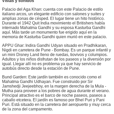
Vistas y sonidos
Palacio del Aga Khan: cuenta con este Palacio de estilo
italiano arcos, un elegante edificio con salones y suites y
amplias zonas de césped. El lugar tiene un hito histórico.
Durante el 1942 Quit India movimiento el Britishers había
internado Mahatma Gandhi y su esposa Kasturba Gandhi
aquí. Más tarde un monumento fue erigido aquí en la
memoria de Kasturba Gandhi quien murió en este palacio.
APPU Ghar: Indira Gandhi Udyan situado en Pradhikaran,
Nigdi en carretera de Pune - Bombay. Es un parque infantil y
un mini Disney Land lleno de ruedas, tiovivos y columpios.
Adultos y los niños disfrutan de los paseos y la diversión por
igual. Llegar allí no es problema ya que hay servicio de
autobús directo desde la estación de Pune.
Bund Garden: Este jardín también es conocido como el
Mahatma Gandhi Udhayan. Fue construido por Sir
Jamshedji Jeejeebhoy, en la margen derecha de la Mula -
Mutha para proveer a los pobres de agua durante el verano.
Principal atractivo es el barco de noche paseos, paseos a
caballo etcetera. El jardín es famoso por Bhel Puri y Pani
Puri. Está situado en la carretera del aeropuerto y muy cerca
de la zona del campamento.