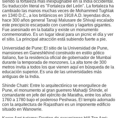
siendo la fortaleza más inexpugnable en la India occidental.
Su traducción literal es "Fortaleza del León". La fortaleza ha
cambiado las manos muchas veces de Mohammed Tughlak
en 1340 D.C., a los británicos en 1918 A.D. leyendas dice,
hace 300 años general Tanaji Malusare de Shivaji escalado
este precipicio escarpado con cuerdas y lagartos gigantes.
Fue asesinado en la batalla y existe un monumento
conmemorativo. Es un lugar ideal para un picnic el día y ver
el sitio. La principal atracción está subiendo fuerte a pie.
Universidad de Pune: El sitio de la Universidad de Pune,
mansiones en Ganeshkhind construido en estilo gótico
italiano, fue la residencia oficial de gobernador de Mumbai
durante la temporada de monzones. La alta torre de 300
metros invita a todos los que vienen aquí en búsqueda de la
educación superior. Es una de las universidades más
antiguas de la India.
Shinde Chatri: Entre lo arquitectónico se enorgullece de
Pune, el monumento al gran guerrero Mahadji Shinde, el
comandante en jefe del ejército de Maratha, entre los años
1760 a 1780 bajo el poderoso Peshwas. El templo adornado
con la arquitectura de Rajasthani es un imponente edificio
situado en Wanowrie.