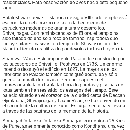
residenciales. Para observación de aves hacia este pequeño
lago.
Pataleshwar cuevas: Esta roca de siglo VIII corte templo está
escondida en el corazón de la ciudad en medio de
estructuras modernas de gran altura y desarrollos,
Shivajinagar. Con reminiscencias de Ellora, el templo ha
sido tallado de una sola roca de tamaño inspiradora que
incluye pilares masivos, un templo de Shiva y un toro de
Nandi. el templo es utilizado por devotos incluso hoy en día.
Shaniwar Wada: Este imponente Palacio fue construido por
los sucesores de Shivaji, el Peshwas en 1736. Un enorme
incendio destruyó el edificio en 1827. La mayoría de los
interiores de Palacio también consiguió destruida y sólo
queda la muralla fortificada. Pero por supuesto el
impresionante latón había tachonado puertas y piscinas de
lotus también han resistido los estragos del tiempo. Este
palacio situado en el corazón de la ciudad cerca de Deccan
Gymkhana, Shivajinagar y Laxmi Road, se ha convertido en
el símbolo de la cultura de Pune. Es lugar seducirá y llevará
a través de las páginas de la memoria de la historia.
Sinhagad fortaleza: fortaleza Sinhagad encuentra a 25 Kms
de Pune, anteriormente conocido como Kondhana, una vez