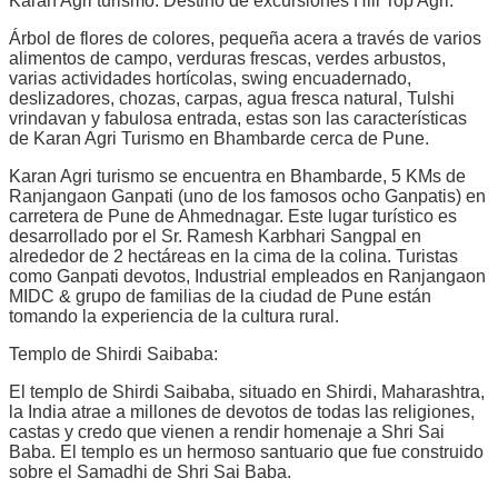
Karan Agri turismo: Destino de excursiones Hill Top Agri:
Árbol de flores de colores, pequeña acera a través de varios
alimentos de campo, verduras frescas, verdes arbustos,
varias actividades hortícolas, swing encuadernado,
deslizadores, chozas, carpas, agua fresca natural, Tulshi
vrindavan y fabulosa entrada, estas son las características
de Karan Agri Turismo en Bhambarde cerca de Pune.
Karan Agri turismo se encuentra en Bhambarde, 5 KMs de
Ranjangaon Ganpati (uno de los famosos ocho Ganpatis) en
carretera de Pune de Ahmednagar. Este lugar turístico es
desarrollado por el Sr. Ramesh Karbhari Sangpal en
alrededor de 2 hectáreas en la cima de la colina. Turistas
como Ganpati devotos, Industrial empleados en Ranjangaon
MIDC & grupo de familias de la ciudad de Pune están
tomando la experiencia de la cultura rural.
Templo de Shirdi Saibaba:
El templo de Shirdi Saibaba, situado en Shirdi, Maharashtra,
la India atrae a millones de devotos de todas las religiones,
castas y credo que vienen a rendir homenaje a Shri Sai
Baba. El templo es un hermoso santuario que fue construido
sobre el Samadhi de Shri Sai Baba.