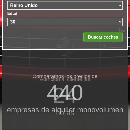
Edad
Comparamos los precios de
Atención al cliente las
440
24
empresas de alquiler monovolumen
horas