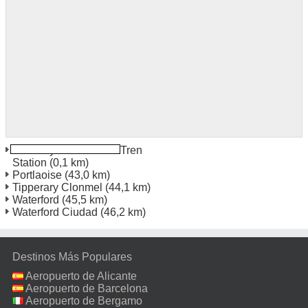
Kilkenny Estación De Tren
Station
(0,1 km)
Portlaoise
(43,0 km)
Tipperary Clonmel
(44,1 km)
Waterford
(45,5 km)
Waterford Ciudad
(46,2 km)
Destinos Más Populares
Aeropuerto de Alicante
Aeropuerto de Barcelona
Aeropuerto de Bergamo