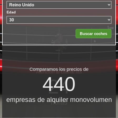
Edad
Comparamos los precios de
Atención al cliente las
440
24
empresas de alquiler monovolumen
horas