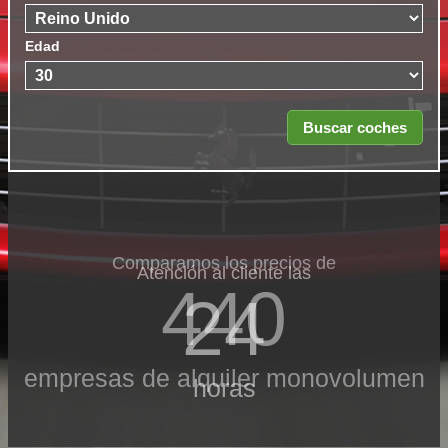
Edad
Comparamos los precios de
Atención al cliente las
440
24
empresas de alquiler monovolumen
horas