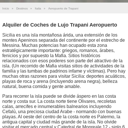
Inicio
»
Destinos
»
Italia
»
Aeropuerto de Trapani
Alquiler de Coches de Lujo Trapani Aeropuerto
Sicilia es una isla montañosa árida, una extensión de los
montes Apeninos separada del continente por el estrecho de
Messina. Muchas potencias han ocupado esta zona
estratégicamente importante: griegos, romanos, árabes,
fenicios y por supuesto la Mafia. Sitios históricos
relacionados con esos poderes son parte del atractivo de la
isla. (Un recorrido de Mafia visitas sitios de actividades de la
familia y las tumbas de padrinos infame y víctimas). Pero hay
muchas otras razones para visitar Sicilia: deportes acuáticos,
playas de roca y arena (incluyendo arena negra), belleza
natural, buena comida y gente amable.
Para recorrer la isla puede se divide áspero en las costa
norte y costa sur. La costa norte tiene Olivares, recoletas
calas, arrecifes e innumerables balnearios incluyendo
Cefalù, una preciosa ciudad Arabe - normando con buenas
playas. Al oeste del centro de la costa norte es Palermo, la
antigua capital y ciudad más grande de la isla. No olvide
visitar el mercado central y Catedral de Monreale 12 - siglo 6