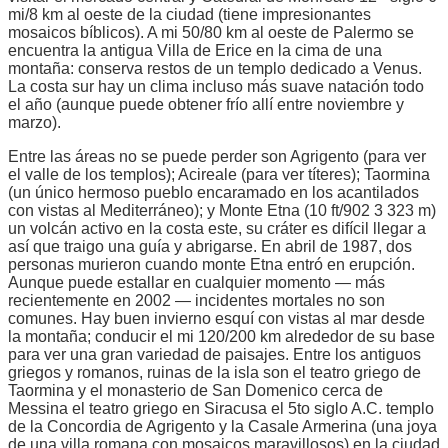
mi/8 km al oeste de la ciudad (tiene impresionantes
mosaicos bíblicos). A mi 50/80 km al oeste de Palermo se
encuentra la antigua Villa de Erice en la cima de una
montaña: conserva restos de un templo dedicado a Venus.
La costa sur hay un clima incluso más suave natación todo
el año (aunque puede obtener frío allí entre noviembre y
marzo).
Entre las áreas no se puede perder son Agrigento (para ver
el valle de los templos); Acireale (para ver títeres); Taormina
(un único hermoso pueblo encaramado en los acantilados
con vistas al Mediterráneo); y Monte Etna (10 ft/902 3 323 m)
un volcán activo en la costa este, su cráter es difícil llegar a
así que traigo una guía y abrigarse. En abril de 1987, dos
personas murieron cuando monte Etna entró en erupción.
Aunque puede estallar en cualquier momento — más
recientemente en 2002 — incidentes mortales no son
comunes. Hay buen invierno esquí con vistas al mar desde
la montaña; conducir el mi 120/200 km alrededor de su base
para ver una gran variedad de paisajes. Entre los antiguos
griegos y romanos, ruinas de la isla son el teatro griego de
Taormina y el monasterio de San Domenico cerca de
Messina el teatro griego en Siracusa el 5to siglo A.C. templo
de la Concordia de Agrigento y la Casale Armerina (una joya
de una villa romana con mosaicos maravillosos) en la ciudad