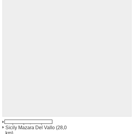
Trapani
(13,2 km)
Sicily Mazara Del Vallo
(28,0
km)