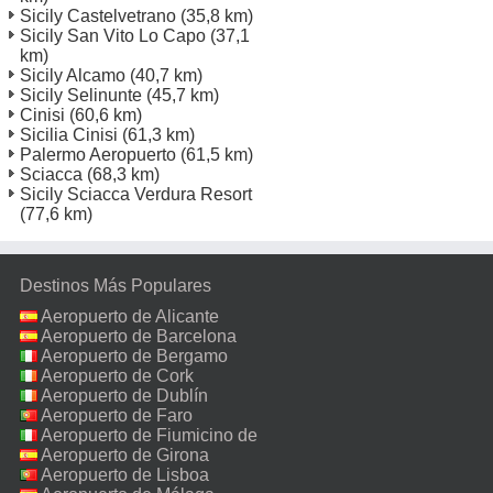
Sicily Castelvetrano
(35,8 km)
Sicily San Vito Lo Capo
(37,1
km)
Sicily Alcamo
(40,7 km)
Sicily Selinunte
(45,7 km)
Cinisi
(60,6 km)
Sicilia Cinisi
(61,3 km)
Palermo Aeropuerto
(61,5 km)
Sciacca
(68,3 km)
Sicily Sciacca Verdura Resort
(77,6 km)
Destinos Más Populares
Aeropuerto de Alicante
Aeropuerto de Barcelona
Aeropuerto de Bergamo
Aeropuerto de Cork
Aeropuerto de Dublín
Aeropuerto de Faro
Aeropuerto de Fiumicino de
Roma
Aeropuerto de Girona
Aeropuerto de Lisboa