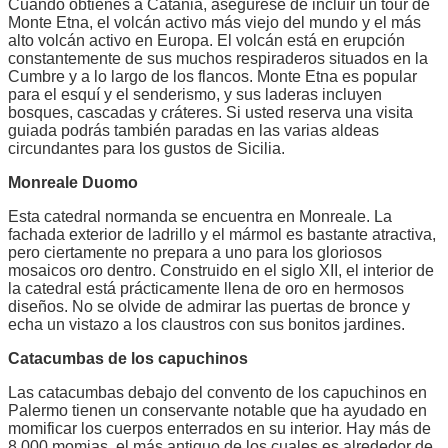
Cuando obtienes a Catania, asegúrese de incluir un tour de
Monte Etna, el volcán activo más viejo del mundo y el más
alto volcán activo en Europa. El volcán está en erupción
constantemente de sus muchos respiraderos situados en la
Cumbre y a lo largo de los flancos. Monte Etna es popular
para el esquí y el senderismo, y sus laderas incluyen
bosques, cascadas y cráteres. Si usted reserva una visita
guiada podrás también paradas en las varias aldeas
circundantes para los gustos de Sicilia.
Monreale Duomo
Esta catedral normanda se encuentra en Monreale. La
fachada exterior de ladrillo y el mármol es bastante atractiva,
pero ciertamente no prepara a uno para los gloriosos
mosaicos oro dentro. Construido en el siglo XII, el interior de
la catedral está prácticamente llena de oro en hermosos
diseños. No se olvide de admirar las puertas de bronce y
echa un vistazo a los claustros con sus bonitos jardines.
Catacumbas de los capuchinos
Las catacumbas debajo del convento de los capuchinos en
Palermo tienen un conservante notable que ha ayudado en
momificar los cuerpos enterrados en su interior. Hay más de
8.000 momias, el más antiguo de los cuales es alrededor de