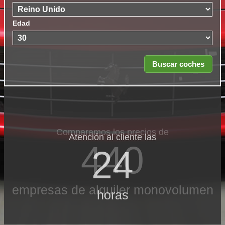
Edad
Comparamos los precios de
Atención al cliente las
440
24
empresas de alquiler monovolumen
horas