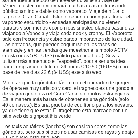
sorprendente método de moverse durante su viaje de
Venecia; usted no encontrará muchas rutas de transporte
público tan inolvidable como vaporetto. Viaje de n 1 a lo
largo del Gran Canal. Usted obtener un bono para tomar el
vaporetto escurridizo - entradas anticipadas no vienen
baratas y son menos económicas si usted planea pasar días
viajando a Venecia y viaja cada nook y cranny. El Vaporetto
sale con frecuencia y cubre partes importantes de la ciudad.
Las entradas, que pueden adquirirse en las fases de
aterrizaje y en las tiendas que muestran el símbolo ACTV,
cuesta unos 5 € (7US$) (válido para una hora). Si va a
utilizar más a menudo el "vaporetto", podría ser una idea
para comprar un billete de 24 horas € 10,50 (16US$) o un
pase de tres días 22 € (34US$) este sitio web
Mientras que la góndola clásico con el operador de gorgeo
de ópera es muy turístico y caro, el traghetto es una góndola
de viajero que cruza el Gran Canal en puntos estratégicos.
Es la manera más barata de obtener en una góndola (sólo
40 centavos.). Es una prueba de equilibrio para los novatos,
ya que tiene que estar. El tragehetto está marcado con un
sitio web de signpost.this verde
Los taxis acuáticos (lanchas) son casi tan caros como las
góndolas, pero sus pilotos no usar camisas de rayas y abajo
'O Sole Mio' este sitio web