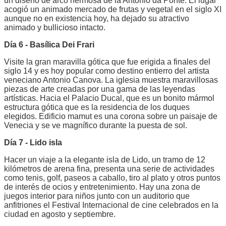
un diseño de arco hermosa de la Antonio da Ponte. El lugar
acogió un animado mercado de frutas y vegetal en el siglo XI
aunque no en existencia hoy, ha dejado su atractivo
animado y bullicioso intacto.
Día 6 - Basílica Dei Frari
Visite la gran maravilla gótica que fue erigida a finales del
siglo 14 y es hoy popular como destino entierro del artista
veneciano Antonio Canova. La iglesia muestra maravillosas
piezas de arte creadas por una gama de las leyendas
artísticas. Hacia el Palacio Ducal, que es un bonito mármol
estructura gótica que es la residencia de los duques
elegidos. Edificio mamut es una corona sobre un paisaje de
Venecia y se ve magnífico durante la puesta de sol.
Día 7 - Lido isla
Hacer un viaje a la elegante isla de Lido, un tramo de 12
kilómetros de arena fina, presenta una serie de actividades
como tenis, golf, paseos a caballo, tiro al plato y otros puntos
de interés de ocios y entretenimiento. Hay una zona de
juegos interior para niños junto con un auditorio que
anfitriones el Festival Internacional de cine celebrados en la
ciudad en agosto y septiembre.