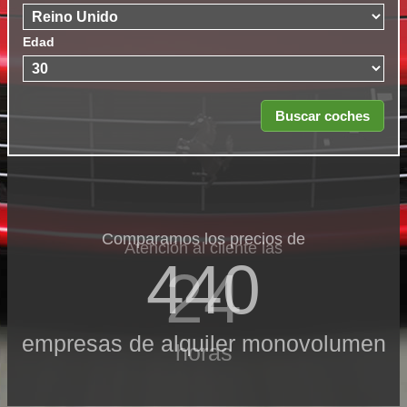
Edad
Comparamos los precios de
Atención al cliente las
440
24
empresas de alquiler monovolumen
horas