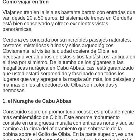
Cómo viajar en tren
Viajar en tren en la isla es bastante barato con entradas que
van desde 20 a 50 euros. El sistema de trenes en Cerdeña
está bien conservado y ofrece excelentes vistas
panorámicas.
Cerdeña es conocida por su increíbles paisajes naturales,
costeros, misteriosas ruinas y sitios arqueológicos.
Obviamente, al visitar la ciudad costera de Olbia, es
necesario ver algunos de estos sitios fantásticos, antigua en
el área por sí mismo. De la tumba de los gigantes a las
megalíticas nurágica en Cabu Abbas, casi está garantizado
que usted estará sorprendido y fascinado con todos los
lugares que ve y agregar a la magia aún más, los paisajes y
marinas en los alrededores de Olbia son coloridas y
hermosas.
1. el Nuraghe de Cabu Abbas
Construido sobre un promontorio rocoso, es probablemente
más emblemático de Olbia. Este enorme monumento
consiste en una gruesa muralla con entradas norte y sur, su
camino a la cima del afloramiento que sobresale de la
bobina sobre el Golfo de Olbia. En la parte superior, es una
torre redonda, solo nuraghe. Las piedras de que se hizo la