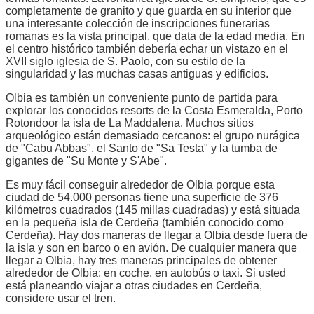
completamente de granito y que guarda en su interior que
una interesante colección de inscripciones funerarias
romanas es la vista principal, que data de la edad media. En
el centro histórico también debería echar un vistazo en el
XVII siglo iglesia de S. Paolo, con su estilo de la
singularidad y las muchas casas antiguas y edificios.
Olbia es también un conveniente punto de partida para
explorar los conocidos resorts de la Costa Esmeralda, Porto
Rotondoor la isla de La Maddalena. Muchos sitios
arqueológico están demasiado cercanos: el grupo nurágica
de "Cabu Abbas", el Santo de "Sa Testa" y la tumba de
gigantes de "Su Monte y S'Abe".
Es muy fácil conseguir alrededor de Olbia porque esta
ciudad de 54.000 personas tiene una superficie de 376
kilómetros cuadrados (145 millas cuadradas) y está situada
en la pequeña isla de Cerdeña (también conocido como
Cerdeña). Hay dos maneras de llegar a Olbia desde fuera de
la isla y son en barco o en avión. De cualquier manera que
llegar a Olbia, hay tres maneras principales de obtener
alrededor de Olbia: en coche, en autobús o taxi. Si usted
está planeando viajar a otras ciudades en Cerdeña,
considere usar el tren.