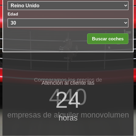
Edad
Comparamos los precios de
Atención al cliente las
440
24
empresas de alquiler monovolumen
horas