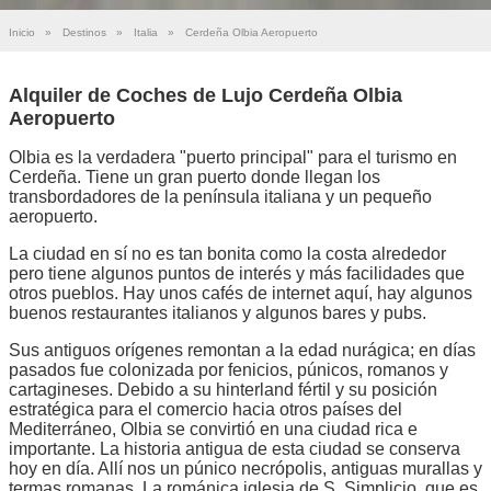
Inicio
»
Destinos
»
Italia
»
Cerdeña Olbia Aeropuerto
Alquiler de Coches de Lujo Cerdeña Olbia
Aeropuerto
Olbia es la verdadera "puerto principal" para el turismo en
Cerdeña. Tiene un gran puerto donde llegan los
transbordadores de la península italiana y un pequeño
aeropuerto.
La ciudad en sí no es tan bonita como la costa alrededor
pero tiene algunos puntos de interés y más facilidades que
otros pueblos. Hay unos cafés de internet aquí, hay algunos
buenos restaurantes italianos y algunos bares y pubs.
Sus antiguos orígenes remontan a la edad nurágica; en días
pasados fue colonizada por fenicios, púnicos, romanos y
cartagineses. Debido a su hinterland fértil y su posición
estratégica para el comercio hacia otros países del
Mediterráneo, Olbia se convirtió en una ciudad rica e
importante. La historia antigua de esta ciudad se conserva
hoy en día. Allí nos un púnico necrópolis, antiguas murallas y
termas romanas. La románica iglesia de S. Simplicio, que es