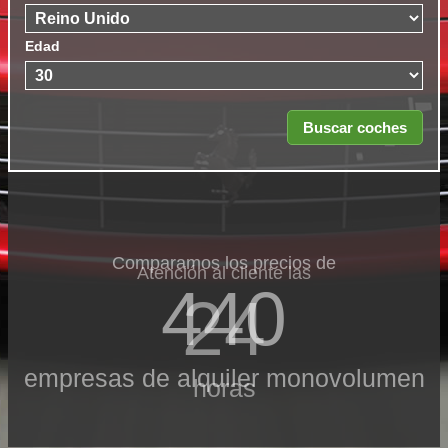
Edad
Comparamos los precios de
Atención al cliente las
440
24
empresas de alquiler monovolumen
horas