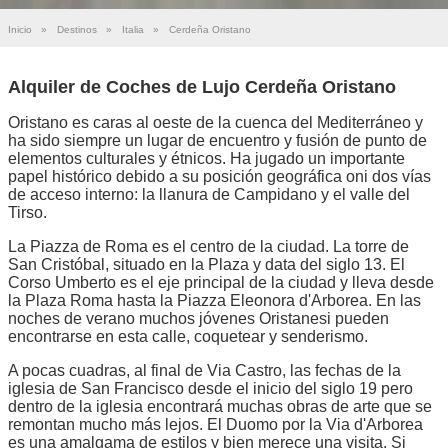
Inicio
»
Destinos
»
Italia
»
Cerdeña Oristano
Alquiler de Coches de Lujo Cerdeña Oristano
Oristano es caras al oeste de la cuenca del Mediterráneo y
ha sido siempre un lugar de encuentro y fusión de punto de
elementos culturales y étnicos. Ha jugado un importante
papel histórico debido a su posición geográfica oni dos vías
de acceso interno: la llanura de Campidano y el valle del
Tirso.
La Piazza de Roma es el centro de la ciudad. La torre de
San Cristóbal, situado en la Plaza y data del siglo 13. El
Corso Umberto es el eje principal de la ciudad y lleva desde
la Plaza Roma hasta la Piazza Eleonora d'Arborea. En las
noches de verano muchos jóvenes Oristanesi pueden
encontrarse en esta calle, coquetear y senderismo.
A pocas cuadras, al final de Via Castro, las fechas de la
iglesia de San Francisco desde el inicio del siglo 19 pero
dentro de la iglesia encontrará muchas obras de arte que se
remontan mucho más lejos. El Duomo por la Via d'Arborea
es una amalgama de estilos y bien merece una visita. Si